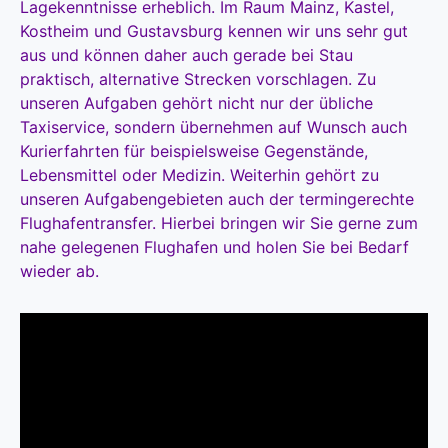
Lagekenntnisse erheblich. Im Raum Mainz, Kastel,
Kostheim und Gustavsburg kennen wir uns sehr gut
aus und können daher auch gerade bei Stau
praktisch, alternative Strecken vorschlagen. Zu
unseren Aufgaben gehört nicht nur der übliche
Taxiservice, sondern übernehmen auf Wunsch auch
Kurierfahrten für beispielsweise Gegenstände,
Lebensmittel oder Medizin. Weiterhin gehört zu
unseren Aufgabengebieten auch der termingerechte
Flughafentransfer. Hierbei bringen wir Sie gerne zum
nahe gelegenen Flughafen und holen Sie bei Bedarf
wieder ab.