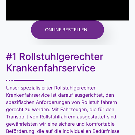
ONLINE BESTELLEN
#1 Rollstuhlgerechter
Krankenfahrservice
Unser spezialisierter Rollstuhlgerechter
Krankenfahrservice ist darauf ausgerichtet, den
spezifischen Anforderungen von Rollstuhlfahrern
gerecht zu werden. Mit Fahrzeugen, die für den
Transport von Rollstuhlfahrern ausgestattet sind,
gewährleisten wir eine sichere und komfortable
Beförderung, die auf die individuellen Bedürfnisse