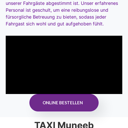
unserer Fahrgäste abgestimmt ist. Unser erfahrenes
Personal ist geschult, um eine reibungslose und
fürsorgliche Betreuung zu bieten, sodass jeder
Fahrgast sich wohl und gut aufgehoben fühlt.
ONLINE BESTELLEN
TAXI Muneeb