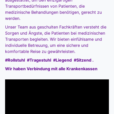
ausgestattet, um den einzigartigen
Transportbedürfnissen von Patienten, die
medizinische Behandlungen benötigen, gerecht zu
werden.
Unser Team aus geschulten Fachkräften versteht die
Sorgen und Ängste, die Patienten bei medizinischen
Transporten begleiten. Wir bieten einfühlsame und
individuelle Betreuung, um eine sichere und
komfortable Reise zu gewährleisten.
#Rollstuhl #Tragestuhl #Liegend #Sitzend .
Wir haben Verbindung mit alle Krankenkassen