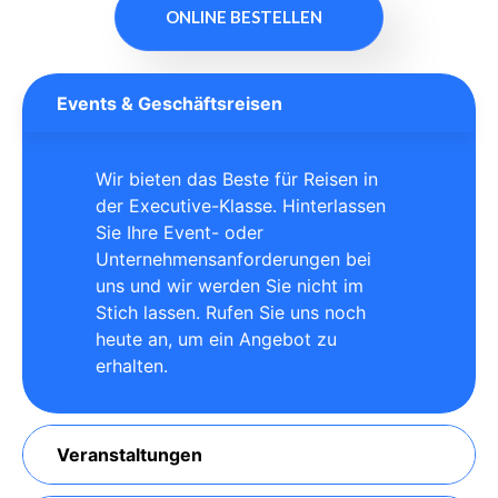
ONLINE BESTELLEN
Events & Geschäftsreisen
Wir bieten das Beste für Reisen in
der Executive-Klasse. Hinterlassen
Sie Ihre Event- oder
Unternehmensanforderungen bei
uns und wir werden Sie nicht im
Stich lassen. Rufen Sie uns noch
heute an, um ein Angebot zu
erhalten.
Veranstaltungen